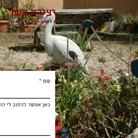
יצירת קשר
כתובת
האלון 53, קציר
שם
כאן אפשר לכתוב לי הו