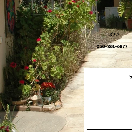
טלפון
050-261-6877
ל